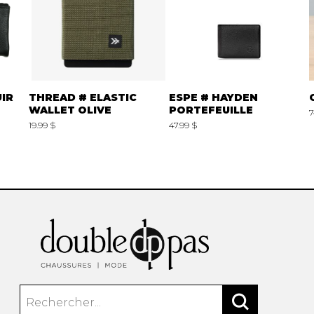
IR
THREAD # ELASTIC
ESPE # HAYDEN
WALLET OLIVE
PORTEFEUILLE
7
19.99 $
47.99 $