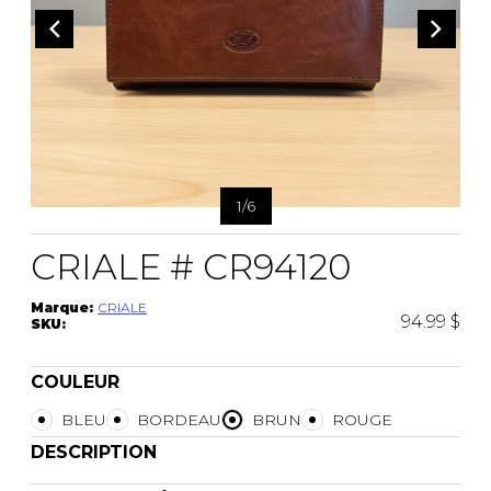
1
/
6
CRIALE # CR94120
Marque:
CRIALE
94.99 $
SKU:
COULEUR
BLEU
BORDEAU
BRUN
ROUGE
DESCRIPTION