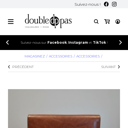
Suivez-nous !
Suivez-nous sur
Facebook
,
Instagram
et
TikTok
!
MAGASINEZ
ACCESSOIRES
ACCESSOIRES
PRÉCÉDENT
SUIVANT