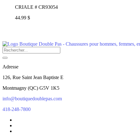
CRIALE # CR93054
44.99 $
Adresse
126, Rue Saint Jean Baptiste E
Montmagny
(
QC
)
G5V 1K5
info@boutiquedoublepas.com
418-248-7800