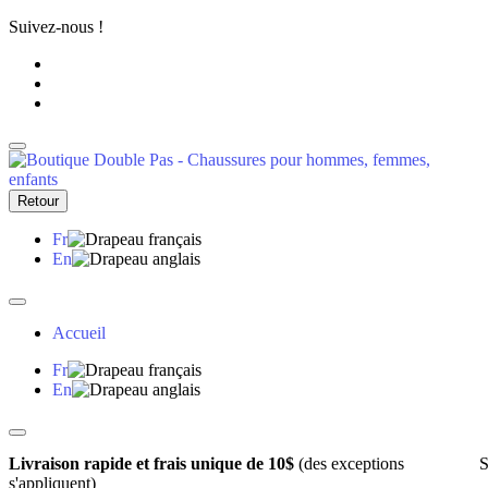
Suivez-nous !
Retour
Fr
En
Accueil
Fr
En
Livraison rapide et frais unique de 10$
(des exceptions
S
s'appliquent)