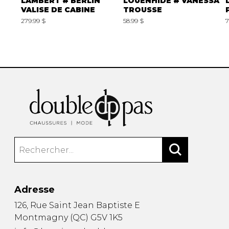
LAMBERT # BERLIN
LOUENHIDE # VANESSA
VALISE DE CABINE
TROUSSE
279.99 $
58.99 $
7
Adresse
126, Rue Saint Jean Baptiste E
Montmagny
(
QC
)
G5V 1K5