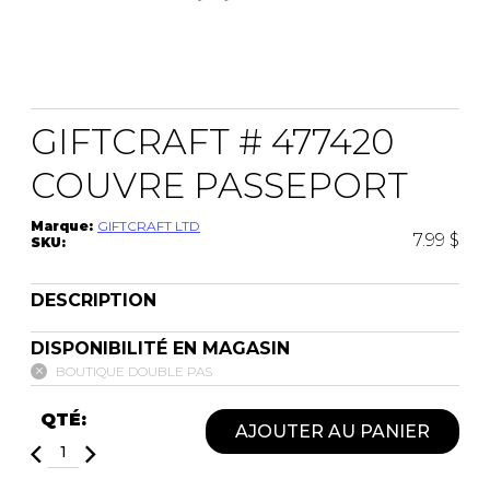
CEINTURES
ENTRETIEN
FEMMES
AUTRES
ENTRETIEN
HOMMES
CIRAGES
LACETS
GIFTCRAFT # 477420
SEMELLES
PANTOUFLES
VAPORISATEUR
COUVRE PASSEPORT
Marque:
GIFTCRAFT LTD
SACS À MAIN
7.99 $
SKU:
DESCRIPTION
VETEMENTS
DISPONIBILITÉ EN MAGASIN
BOUTIQUE DOUBLE PAS
QTÉ:
AJOUTER AU PANIER