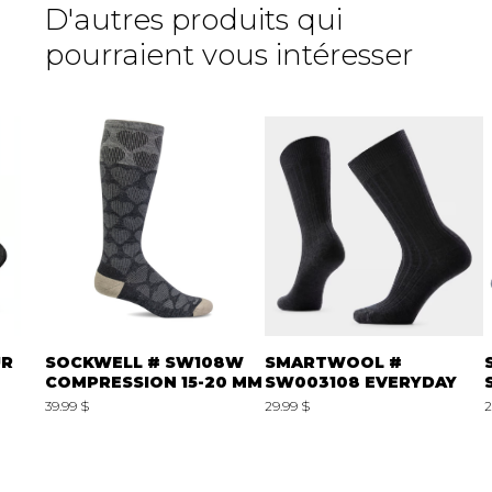
D'autres produits qui
pourraient vous intéresser
UR
SOCKWELL # SW108W
SMARTWOOL #
COMPRESSION 15-20 MM
SW003108 EVERYDAY
39.99 $
29.99 $
2