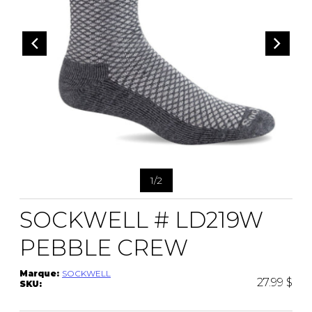
CEINTURES
ENTRETIEN
FEMMES
AUTRES
ENTRETIEN
HOMMES
CIRAGES
LACETS
SEMELLES
PANTOUFLES
VAPORISATEUR
SACS À MAIN
1
/
2
VETEMENTS
SOCKWELL # LD219W
PEBBLE CREW
Marque:
SOCKWELL
27.99 $
SKU: