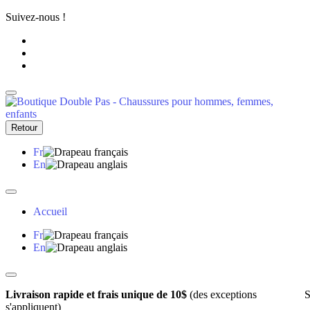
Suivez-nous !
Retour
Fr
En
Accueil
Fr
En
Livraison rapide et frais unique de 10$
(des exceptions
S
s'appliquent)