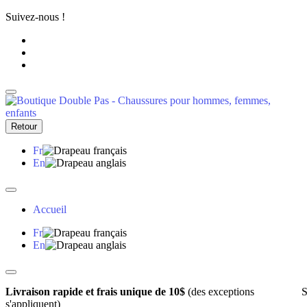
Suivez-nous !
Retour
Fr
En
Accueil
Fr
En
Livraison rapide et frais unique de 10$
(des exceptions
S
s'appliquent)