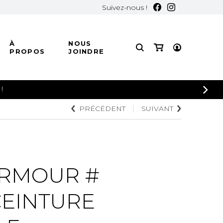
Suivez-nous !
À
NOUS
PROPOS
JOINDRE
PRÉCÉDENT
SUIVANT
S
S
S
CASQUETTES
TÉES
TÉES
ADULTES
JUNIORS
OREILLES
RMOUR #
CEINTURE