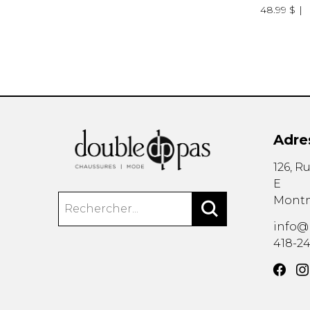
48.99 $
Adre
126, R
E
Mont
info@
418-2