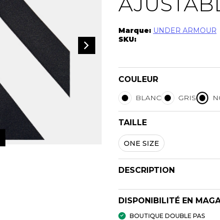
AJUSTAB
PANTOUFLES
SACS À M
Marque:
UNDER ARMOUR
SKU:
FEMMES
AUTRES
HOMMES
CUIRS
UNISEXE
TISSUS
COULEUR
VEGAN
BLANC
GRIS
N
R
VOYAGE
TAILLE
ONE SIZE
DESCRIPTION
DISPONIBILITÉ EN MAG
BOUTIQUE DOUBLE PAS