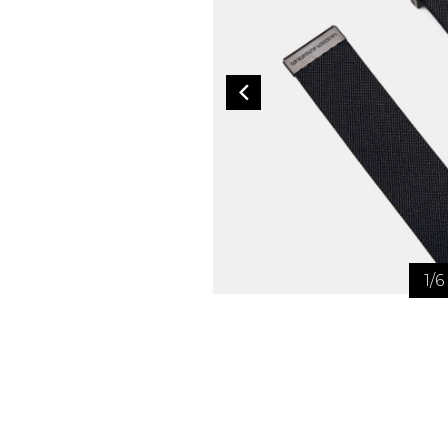
CEINTURES
ENTRETIEN
FEMMES
AUTRES
HOMMES
CIRAGES
LACETS
SEMELLES
VAPORISATEU
1
/
6