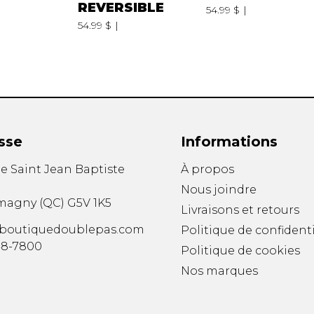
REVERSIBLE
54.99 $
54.99 $
sse
Informations
ue Saint Jean Baptiste
À propos
Nous joindre
magny
(
QC
)
G5V 1K5
Livraisons et retours
boutiquedoublepas.com
Politique de confidenti
48-7800
Politique de cookies
Nos marques