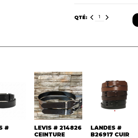
QTÉ:
S #
LEVIS # 214826
LANDES #
9
CEINTURE
B26917 CUIR