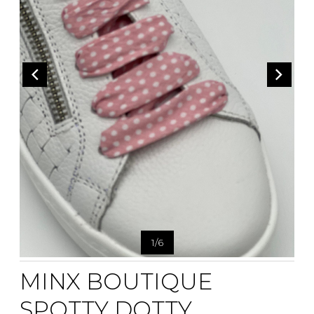
CEINTURES
ENTRETIEN
FEMMES
AUTRES
ENTRETIEN
HOMMES
CIRAGES
LACETS
SEMELLES
PANTOUFLES
VAPORISATEUR
SACS À MAIN
VETEMENTS
1
/
6
MINX BOUTIQUE
SPOTTY DOTTY