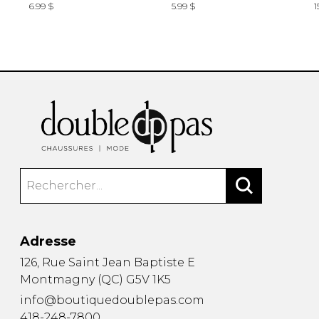
6.99 $
5.99 $
1
Adresse
126, Rue Saint Jean Baptiste E
Montmagny
(
QC
)
G5V 1K5
info@boutiquedoublepas.com
418-248-7800