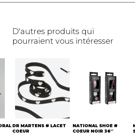
D'autres produits qui
pourraient vous intéresser
ORAL
DR MARTENS # LACET
NATIONAL SHOE #
COEUR
COEUR NOIR 36''