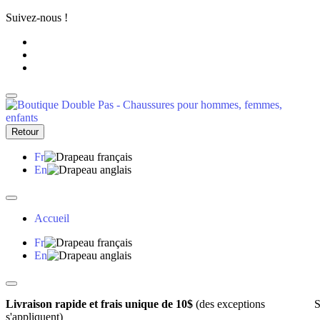
Suivez-nous !
Retour
Fr
En
Accueil
Fr
En
Livraison rapide et frais unique de 10$
(des exceptions
S
s'appliquent)