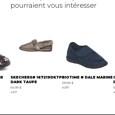
pourraient vous intéresser
IR
SKECHERS# 167219DKTP
BIOTIME # DALE MARINE
DARK TAUPE
109.99 $
64.99 $
4097
9
4107
4