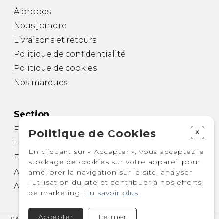
À propos
Nous joindre
Livraisons et retours
Politique de confidentialité
Politique de cookies
Nos marques
Section
Femme
+
Politique de Cookies
Homme
En cliquant sur « Accepter », vous acceptez le
Enfant
stockage de cookies sur votre appareil pour
Autre
améliorer la navigation sur le site, analyser
l’utilisation du site et contribuer à nos efforts
Accessoires
de marketing.
En savoir plus
Accepter
Fermer
TOUS DROITS RÉSERVÉS © COPYRIGHT 2026 – BOUTIQUE DOUBLE PAS -