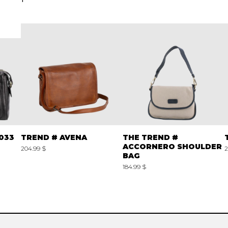
033
TREND # AVENA
THE TREND #
ACCORNERO SHOULDER
204.99 $
2
BAG
184.99 $