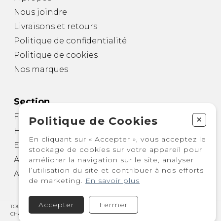
Nous joindre
Livraisons et retours
Politique de confidentialité
Politique de cookies
Nos marques
Section
Femme
+
Politique de Cookies
Homme
En cliquant sur « Accepter », vous acceptez le
Enfant
stockage de cookies sur votre appareil pour
Autre
améliorer la navigation sur le site, analyser
l’utilisation du site et contribuer à nos efforts
Accessoires
de marketing.
En savoir plus
Accepter
Fermer
TOUS DROITS RÉSERVÉS © COPYRIGHT 2026 – BOUTIQUE DOUBLE PAS -
CHAUSSURES POUR HOMMES, FEMMES, ENFANTS