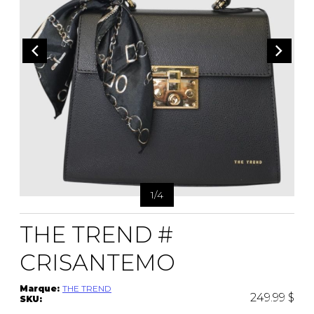
CEINTURES
ENTRETIEN
FEMMES
AUTRES
ENTRETIEN
HOMMES
CIRAGES
LACETS
SEMELLES
PANTOUFLES
VAPORISATEUR
SACS À MAIN
1
/
4
VETEMENTS
THE TREND #
CRISANTEMO
Marque:
THE TREND
249.99 $
SKU: