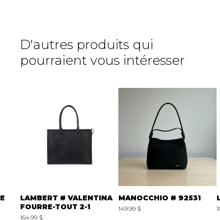
D'autres produits qui
pourraient vous intéresser
E
LAMBERT # VALENTINA
MANOCCHIO # 92531
FOURRE-TOUT 2-1
149.99 $
1
164.99 $