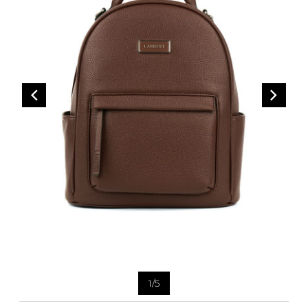
CEINTURES
ENTRETIEN
FEMMES
AUTRES
ENTRETIEN
HOMMES
CIRAGES
LACETS
SEMELLES
PANTOUFLES
VAPORISATEUR
SACS À MAIN
VETEMENTS
1
/
5