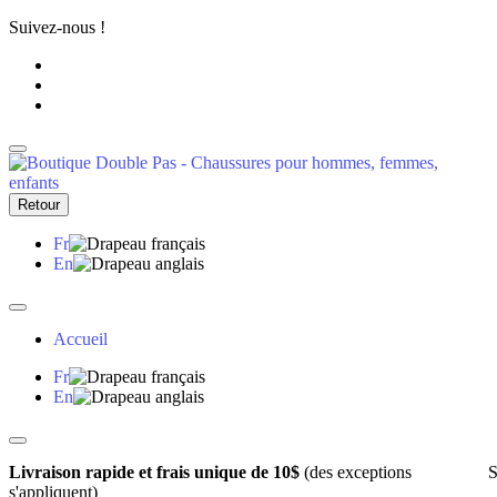
Suivez-nous !
Retour
Fr
En
Accueil
Fr
En
Livraison rapide et frais unique de 10$
(des exceptions
S
s'appliquent)