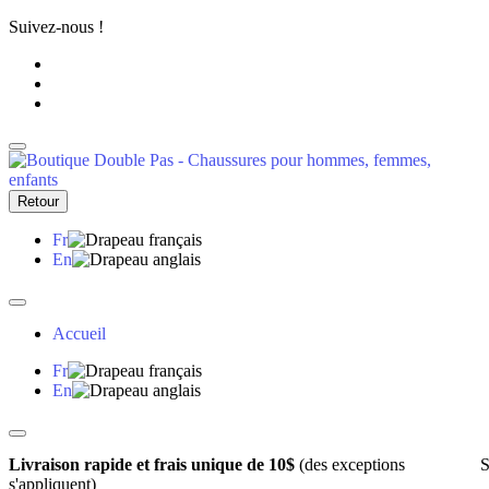
Suivez-nous !
Retour
Fr
En
Accueil
Fr
En
Livraison rapide et frais unique de 10$
(des exceptions
S
s'appliquent)