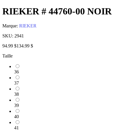
RIEKER # 44760-00 NOIR
Marque:
RIEKER
SKU:
2941
94.99 $
134.99 $
Taille
36
37
38
39
40
41