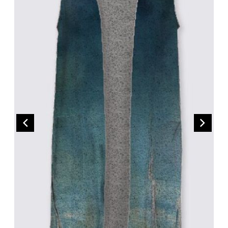
CEINTURES
ENTRETIEN
FEMMES
AUTRES
ENTRETIEN
HOMMES
CIRAGES
LACETS
SEMELLES
PANTOUFLES
VAPORISATEUR
SACS À MAIN
VETEMENTS