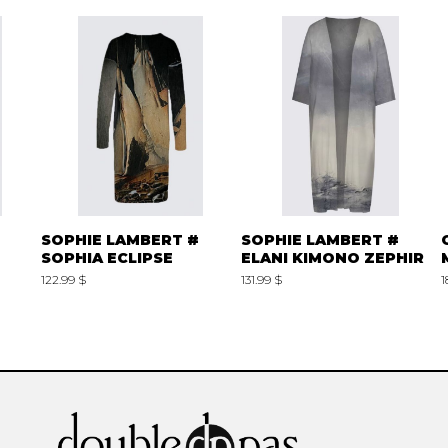
SOPHIE LAMBERT #
SOPHIE LAMBERT #
SOPHIA ECLIPSE
ELANI KIMONO ZEPHIR
122.99 $
131.99 $
1