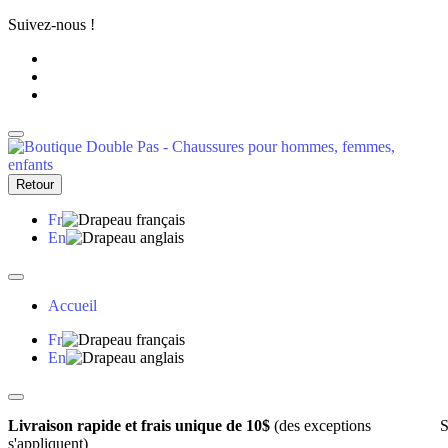
Suivez-nous !
Retour
Fr
En
Accueil
Fr
En
Livraison rapide et frais unique de 10$
(des exceptions
S
s'appliquent)