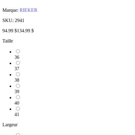
Marque:
RIEKER
SKU:
2941
94.99 $
134.99 $
Taille
36
37
38
39
40
41
Largeur