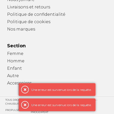
Livraisons et retours
Politique de confidentialité
Politique de cookies
Nos marques
Section
Femme
Homme
Enfant
Autre
Accessoires
Une erreur est survenue lors de la requête.
TOUS DROITS RÉSERVÉS © COPYRIGHT 2026 – BOUTIQUE DOUBLE PAS -
CHAUSSURES POUR HOMMES, FEMMES, ENFANTS
Une erreur est survenue lors de la requête.
PROPULSÉ PAR