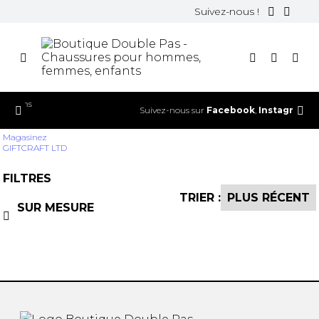
Suivez-nous !
Suivez-nous sur
Facebook
,
Instagram
et
TikTok
!
Magasinez
GIFTCRAFT LTD
FILTRES
TRIER :
SUR MESURE