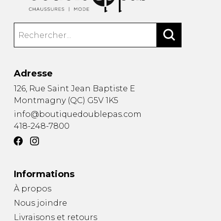
CEINTURES
ENTRETIEN
FEMMES
AUTRES
ENTRETIEN
HOMMES
CIRAGES
LACETS
SEMELLES
PANTOUFLES
Adresse
VAPORISATEUR
126, Rue Saint Jean Baptiste E
Montmagny
(
QC
)
G5V 1K5
SACS À MAIN
info@boutiquedoublepas.com
418-248-7800
VETEMENTS
Informations
À propos
Nous joindre
Livraisons et retours