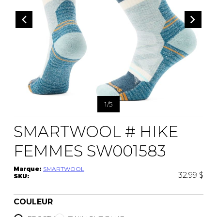
1
/
5
SMARTWOOL # HIKE
FEMMES SW001583
Marque:
SMARTWOOL
32.99 $
SKU:
COULEUR