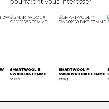
pourraient vous intéresser
2W
SMARTWOOL #
SMARTWOOL #
SW001586 FEMME
SW001969 BIKE FEMME
30.99 $
23.99 $
2