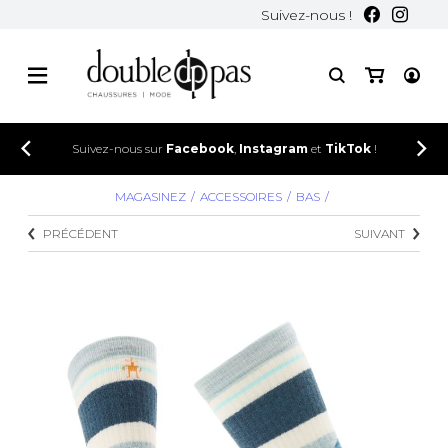
Suivez-nous !
Suivez-nous sur
Facebook
,
Instagram
et
TikTok
!
MAGASINEZ
ACCESSOIRES
BAS
PRÉCÉDENT
SUIVANT