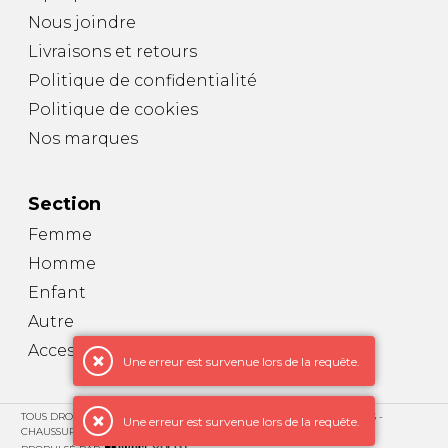
Nous joindre
Livraisons et retours
Politique de confidentialité
Politique de cookies
Nos marques
Section
Femme
Homme
Enfant
Autre
Accessoires
Une erreur est survenue lors de la requête.
TOUS DROITS RÉSERVÉS © COPYRIGHT 2026 – BOUTIQUE DOUBLE PAS -
Une erreur est survenue lors de la requête.
CHAUSSURES POUR HOMMES, FEMMES, ENFANTS