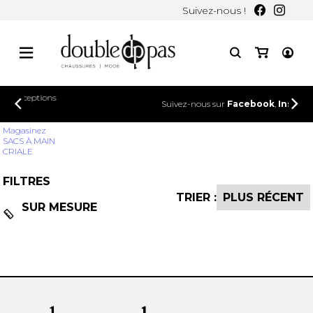
Suivez-nous !
Suivez-nous sur
Facebook
,
Instagram
et
TikTok
!
Magasinez
SACS À MAIN
CRIALE
FILTRES
TRIER :
SUR MESURE