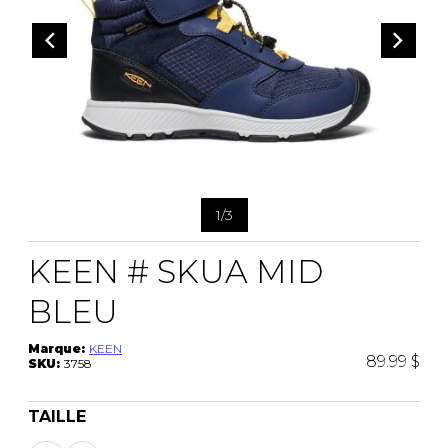
CEINTURES
ENTRETIEN
FEMMES
AUTRES
ENTRETIEN
HOMMES
CIRAGES
LACETS
SEMELLES
PANTOUFLES
VAPORISATEUR
SACS À MAIN
1
/
3
KEEN # SKUA MID
VETEMENTS
BLEU
Marque:
KEEN
89.99 $
SKU:
3758
TAILLE