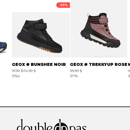
-20%
GEOX # BUNSHEE NOIR
GEOX # TREKKYUP ROSE
91.99 $
114.99 $
99.99 $
9
3764
3776
3