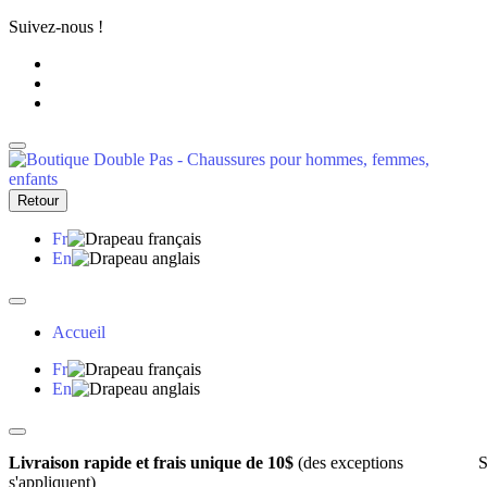
Suivez-nous !
Retour
Fr
En
Accueil
Fr
En
Livraison rapide et frais unique de 10$
(des exceptions
S
s'appliquent)