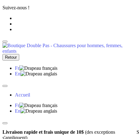
Suivez-nous !
Retour
Fr
En
Accueil
Fr
En
Livraison rapide et frais unique de 10$
(des exceptions
S
s'appliquent)