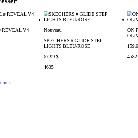
resser
 REVEAL V4
Nouveau
ON 
OLI
SKECHERS # GLIDE STEP
LIGHTS BLEU/ROSE
159.9
67.99 $
4582
4635