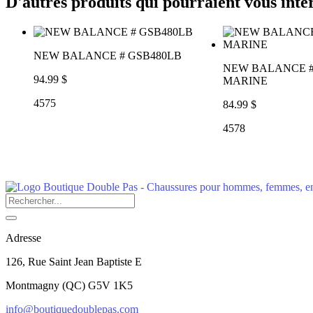
D'autres produits qui pourraient vous inté
NEW BALANCE # GSB480LB
NEW BALANCE #
94.99 $
MARINE
4575
84.99 $
4578
Adresse
126, Rue Saint Jean Baptiste E
Montmagny
(
QC
)
G5V 1K5
info@boutiquedoublepas.com