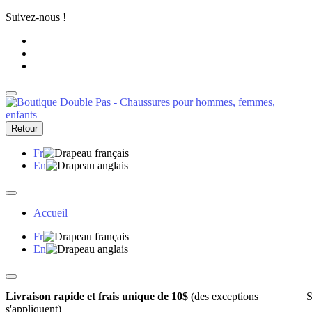
Suivez-nous !
Retour
Fr
En
Accueil
Fr
En
Livraison rapide et frais unique de 10$
(des exceptions
S
s'appliquent)