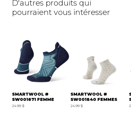
D'autres produits qui
pourraient vous intéresser
SMARTWOOL #
SMARTWOOL #
SW001671 FEMME
SW001840 FEMMES
24.99 $
24.99 $
2