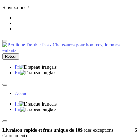
Suivez-nous !
Retour
Fr
En
Accueil
Fr
En
Livraison rapide et frais unique de 10$
(des exceptions
S
s'appliquent)