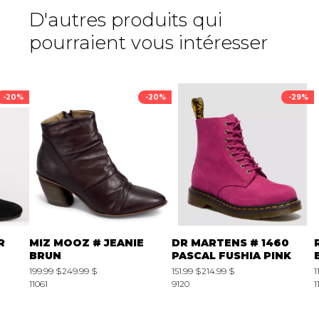
D'autres produits qui
pourraient vous intéresser
-20%
-20%
-29%
R
MIZ MOOZ # JEANIE
DR MARTENS # 1460
BRUN
PASCAL FUSHIA PINK
199.99 $
249.99 $
151.99 $
214.99 $
1
11061
9120
1