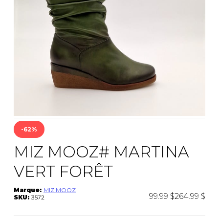
CEINTURES
ENTRETIEN
FEMMES
AUTRES
ENTRETIEN
HOMMES
CIRAGES
LACETS
SEMELLES
PANTOUFLES
VAPORISATEUR
SACS À MAIN
-62%
VETEMENTS
MIZ MOOZ# MARTINA
VERT FORÊT
Marque:
MIZ MOOZ
99.99 $
264.99 $
SKU:
3572