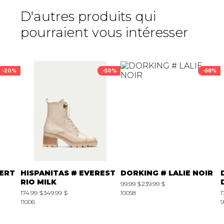
D'autres produits qui
pourraient vous intéresser
-20%
-50%
-58%
VERT
HISPANITAS # EVEREST
DORKING # LALIE NOIR
RIO MILK
99.99 $
239.99 $
174.99 $
349.99 $
10058
1
11006
9