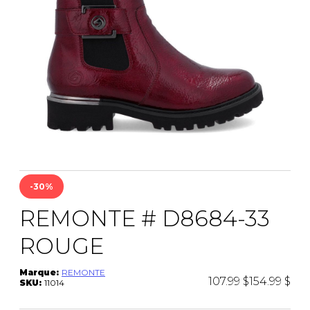
-30%
REMONTE # D8684-33
ROUGE
Marque:
REMONTE
107.99 $
154.99 $
SKU:
11014