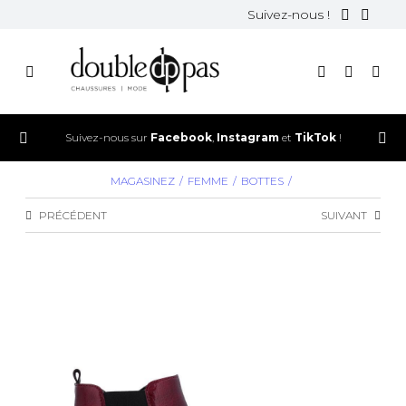
Suivez-nous !
Suivez-nous sur
Facebook
,
Instagram
et
TikTok
!
MAGASINEZ
FEMME
BOTTES
PRÉCÉDENT
SUIVANT