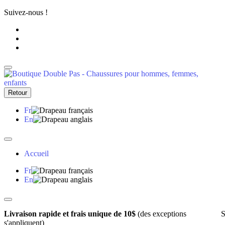
Suivez-nous !
Retour
Fr
En
Accueil
Fr
En
Livraison rapide et frais unique de 10$
(des exceptions
S
s'appliquent)