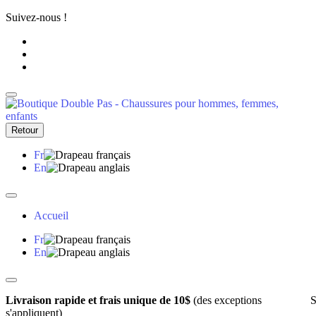
Suivez-nous !
Retour
Fr
En
Accueil
Fr
En
Livraison rapide et frais unique de 10$
(des exceptions
S
s'appliquent)