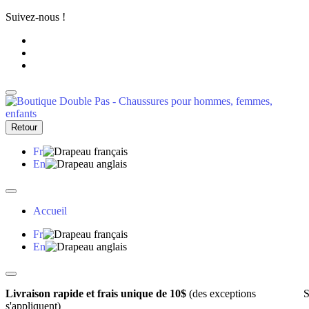
Suivez-nous !
Retour
Fr
En
Accueil
Fr
En
Livraison rapide et frais unique de 10$
(des exceptions
S
s'appliquent)