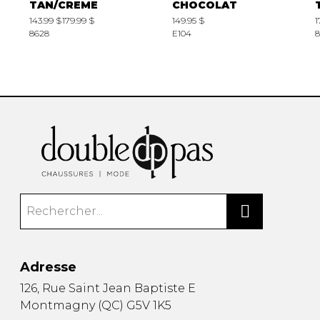
TAN/CREME
CHOCOLAT
143.99 $
179.99 $
149.95 $
1
8628
E104
8
Adresse
126, Rue Saint Jean Baptiste E
Montmagny
(
QC
)
G5V 1K5