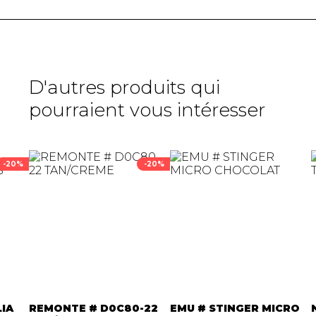
D'autres produits qui
pourraient vous intéresser
-20%
-20%
LIA
REMONTE # D0C80-22
EMU # STINGER MICRO