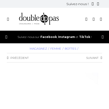
Suivez-nous !
Suivez-nous sur
Facebook
,
Instagram
et
TikTok
!
MAGASINEZ
FEMME
BOTTES
PRÉCÉDENT
SUIVANT