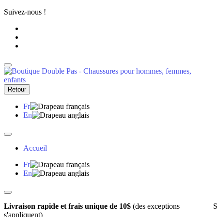
Suivez-nous !
Retour
Fr
En
Accueil
Fr
En
Livraison rapide et frais unique de 10$
(des exceptions
S
s'appliquent)