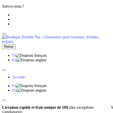
Suivez-nous !
Retour
Fr
En
Accueil
Fr
En
Livraison rapide et frais unique de 10$
(des exceptions
S
s'appliquent)