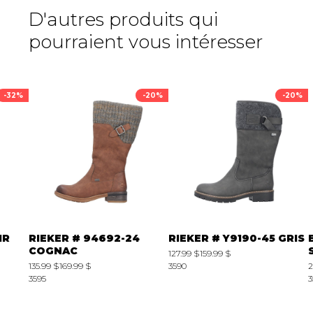
D'autres produits qui
pourraient vous intéresser
-32%
-20%
-20%
IR
RIEKER # 94692-24
RIEKER # Y9190-45 GRIS
COGNAC
127.99 $
159.99 $
135.99 $
169.99 $
3590
2
3595
3