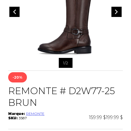
CEINTURES
ENTRETIEN
FEMMES
AUTRES
ENTRETIEN
HOMMES
CIRAGES
LACETS
SEMELLES
PANTOUFLES
VAPORISATEUR
SACS À MAIN
1
/
2
-20%
VETEMENTS
REMONTE # D2W77-25
BRUN
Marque:
REMONTE
159.99 $
199.99 $
SKU:
3587