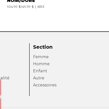
NOIR/DORÉ
104.99 $
149.99 $
6513
Section
Femme
Homme
Enfant
alité
Autre
Accessoires