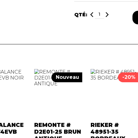
QTÉ:
Nouveau
-20%
ALANCE
REMONTE #
RIEKER #
4EVB
D2E01-25 BRUN
48951-35