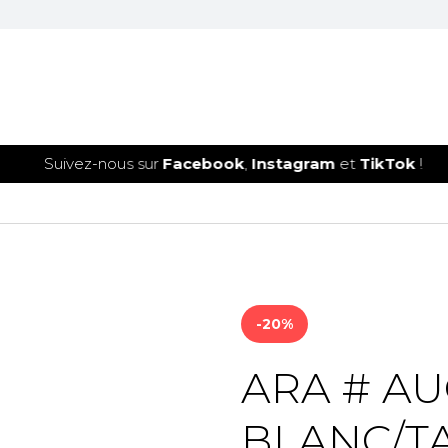
Suivez-nous sur
Facebook
,
Instagram
et
TikTok
!
-20%
ARA # A
BLANC/T