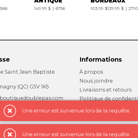
ANTIQUE
BORDEAUX
6566
149.99 $
6756
103.99 $
129.99 $
2710
sse
Informations
ue Saint Jean Baptiste
À propos
Nous joindre
magny
(
QC
)
G5V 1K5
Livraisons et retours
boutiquedoublepas.com
Politique de confidenti
48-7800
Politique de cookies
Une erreur est survenue lors de la requête.
Nos marques
Une erreur est survenue lors de la requête.