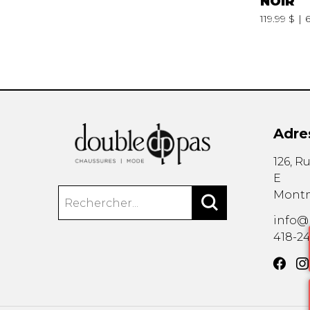
NOIR
119.99 $
Adre
126, R
E
Mont
info@
418-2