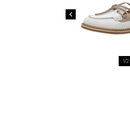
1
/
2