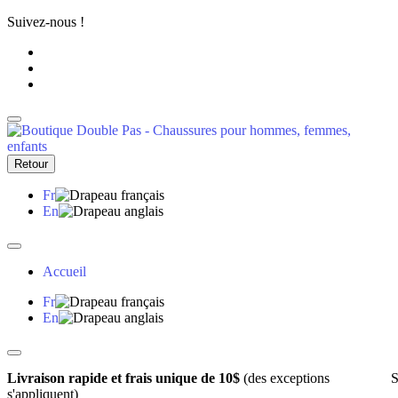
Suivez-nous !
Retour
Fr
En
Accueil
Fr
En
Livraison rapide et frais unique de 10$
(des exceptions
S
s'appliquent)