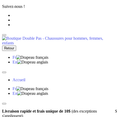
Suivez-nous !
Retour
Fr
En
Accueil
Fr
En
Livraison rapide et frais unique de 10$
(des exceptions
S
s'appliquent)