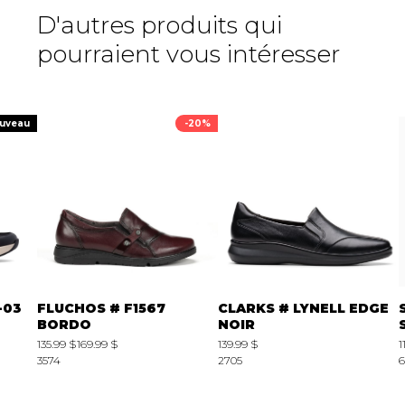
D'autres produits qui
pourraient vous intéresser
uveau
-20%
-03
FLUCHOS # F1567
CLARKS # LYNELL EDGE
BORDO
NOIR
135.99 $
169.99 $
139.99 $
1
3574
2705
6