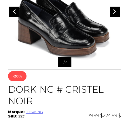
CEINTURES
ENTRETIEN
FEMMES
AUTRES
ENTRETIEN
HOMMES
CIRAGES
LACETS
SEMELLES
PANTOUFLES
VAPORISATEUR
SACS À MAIN
1
/
2
-20%
VETEMENTS
DORKING # CRISTEL
NOIR
Marque:
DORKING
179.99 $
224.99 $
SKU:
2931