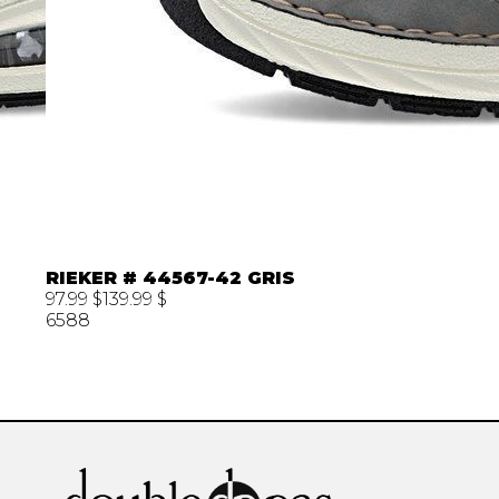
RIEKER # 44567-42 GRIS
97.99 $
139.99 $
6588