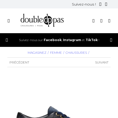
Suivez-nous !
Suivez-nous sur
Facebook
,
Instagram
et
TikTok
!
MAGASINEZ
FEMME
CHAUSSURES
PRÉCÉDENT
SUIVANT