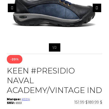
1
/
2
-20%
KEEN #PRESIDIO
NAVAL
ACADEMY/VINTAGE IND
Marque:
KEEN
151.99 $
189.99 $
SKU:
6553