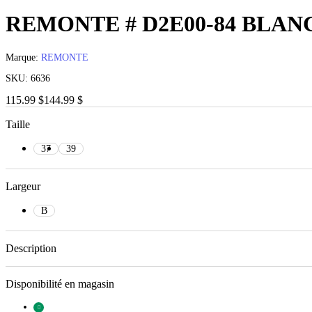
REMONTE # D2E00-84 BLAN
Marque:
REMONTE
SKU:
6636
115.99 $
144.99 $
Taille
37
39
Largeur
B
Description
Disponibilité en magasin