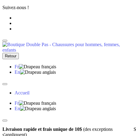
Suivez-nous !
Retour
Fr
En
Accueil
Fr
En
Livraison rapide et frais unique de 10$
(des exceptions
S
s'appliquent)