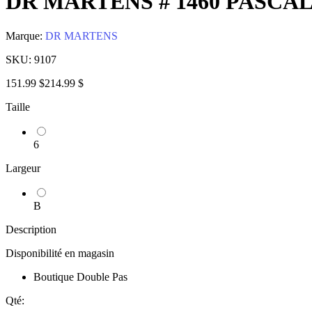
DR MARTENS # 1460 PASC
Marque:
DR MARTENS
SKU:
9107
151.99 $
214.99 $
Taille
6
Largeur
B
Description
Disponibilité en magasin
Boutique Double Pas
Qté: