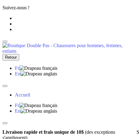
Suivez-nous !
Retour
Fr
En
Accueil
Fr
En
Livraison rapide et frais unique de 10$
(des exceptions
S
s'appliquent)