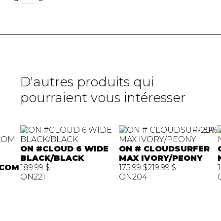
D'autres produits qui
pourraient vous intéresser
-20%
ON #CLOUD 6 WIDE
ON # CLOUDSURFER
BLACK/BLACK
MAX IVORY/PEONY
RCOM
189.99 $
175.99 $
219.99 $
1
ON221
ON204