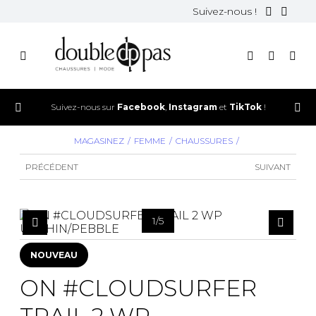
Suivez-nous !
Suivez-nous sur
Facebook
,
Instagram
et
TikTok
!
MAGASINEZ
FEMME
CHAUSSURES
PRÉCÉDENT
SUIVANT
1
/
5
NOUVEAU
ON #CLOUDSURFER