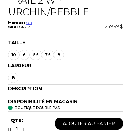
TRAIL 2 WP
URCHIN/PEBBLE
Marque:
ON
239.99 $
SKU:
ON217
TAILLE
10
6
6.5
7.5
8
LARGEUR
B
DESCRIPTION
DISPONIBILITÉ EN MAGASIN
BOUTIQUE DOUBLE PAS
QTÉ:
AJOUTER AU PANIER