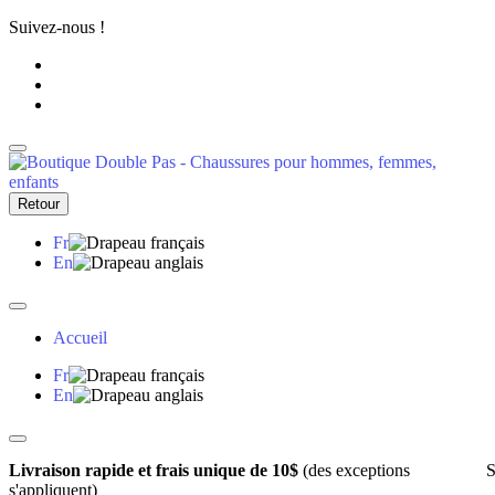
Suivez-nous !
Retour
Fr
En
Accueil
Fr
En
Livraison rapide et frais unique de 10$
(des exceptions
S
s'appliquent)