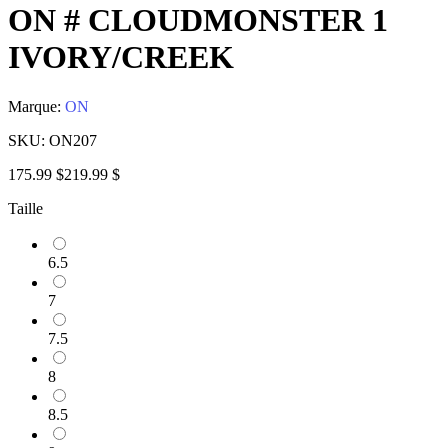
ON # CLOUDMONSTER 1
IVORY/CREEK
Marque:
ON
SKU:
ON207
175.99 $
219.99 $
Taille
6.5
7
7.5
8
8.5