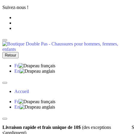
Suivez-nous !
Retour
Fr
En
Accueil
Fr
En
Livraison rapide et frais unique de 10$
(des exceptions
S
s'appliquent)