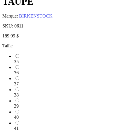
TAUPE
Marque:
BIRKENSTOCK
SKU:
0611
189.99 $
Taille
35
36
37
38
39
40
41